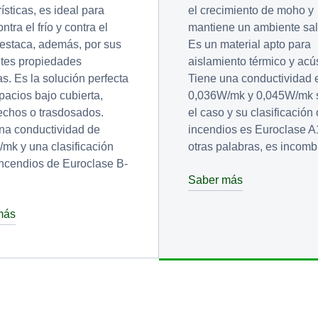
ísticas, es ideal para
el crecimiento de moho y
ontra el frío y contra el
mantiene un ambiente sal
Destaca, además, por sus
Es un material apto para
tes propiedades
aislamiento térmico y acús
as. Es la solución perfecta
Tiene una conductividad 
pacios bajo cubierta,
0,036W/mk y 0,045W/mk 
techos o trasdosados.
el caso y su clasificación
na conductividad de
incendios es Euroclase A
mk y una clasificación
otras palabras, es incomb
incendios de Euroclase B-
Saber más
más