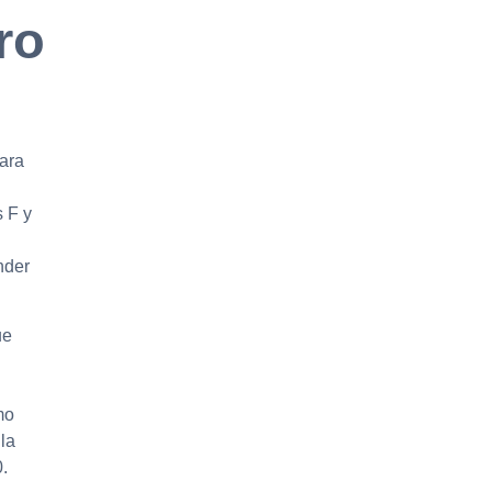
ro
ara
s F y
nder
ue
mo
 la
.